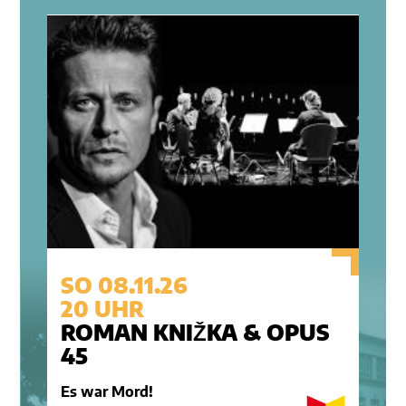
SO 08.11.26
20 UHR
ROMAN KNIŽKA & OPUS
45
Es war Mord!