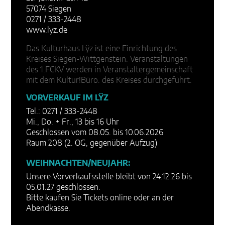
57074 Siegen
0271 / 333-2448
www.lyz.de
Das Kulturhaus Lÿz ist eine Einrichtung des
Kreises Siegen-Wittgenstein. Veranstaltungen
des 1.FCKV werden in Veranstaltergemeinschaft
mit dem Kultur!Büro. des Kreises durchgeführt.
VORVERKAUF IM LŸZ
Tel.: 0271 / 333-2448
Mi., Do. + Fr., 13 bis 16 Uhr
Geschlossen vom 08.05. bis 10.06.2026
Raum 208 (2. OG, gegenüber Aufzug)
WEIHNACHTEN/NEUJAHR:
Unsere Vorverkaufsstelle bleibt von 24.12.26 bis
05.01.27 geschlossen.
Bitte kaufen Sie Tickets online oder an der
Abendkasse.