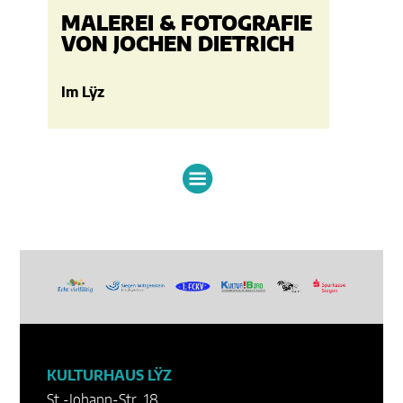
Im Lÿz
OTOGRAFIE
IETRICH
KULTURHAUS LŸZ
St.-Johann-Str. 18