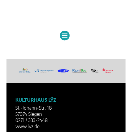
KULTURHAUS LŸZ
St.-Johann-Str. 18
57074 Siegen
0271 / 333-2448
www.lyz.de