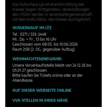
Das Kulturhaus Lÿz ist eine Einrichtung des
Kreises Siegen-Wittgenstein. Veranstaltungen
des 1.FCKV werden in Veranstaltergemeinschaft
mit dem Kultur!Büro. des Kreises durchgeführt.
VORVERKAUF IM LŸZ
Tel.: 0271 / 333-2448
Mi., Do. + Fr., 13 bis 16 Uhr
Geschlossen vom 08.05. bis 10.06.2026
Raum 208 (2. OG, gegenüber Aufzug)
WEIHNACHTEN/NEUJAHR:
Unsere Vorverkaufsstelle bleibt von 24.12.26 bis
05.01.27 geschlossen.
Bitte kaufen Sie Tickets online oder an der
Abendkasse.
AUF DIESER WEBSEITE ONLINE
VVK-STELLEN IN IHRER NÄHE