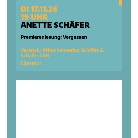
DI 17.11.26
19 UHR
ANETTE SCHÄFER
Premierenlesung: Vergessen
Veranst.: Krönchenverlag Schäfer &
Schäfer GbR
Literatur