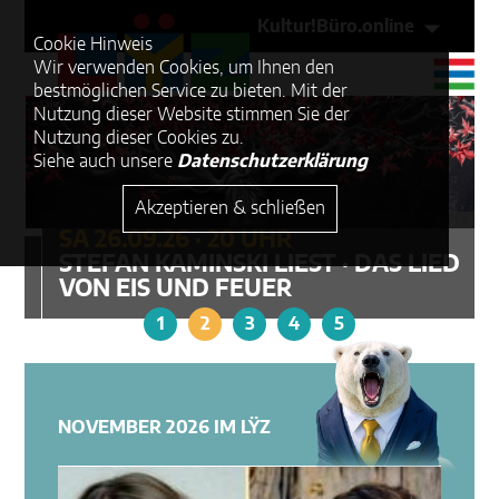
Kultur!Büro.online
Cookie Hinweis
Wir verwenden Cookies, um Ihnen den
bestmöglichen Service zu bieten. Mit der
© Axel Schu
Nutzung dieser Website stimmen Sie der
Nutzung dieser Cookies zu.
Siehe auch unsere
Datenschutzerklärung
Akzeptieren & schließen
SA 26.09.26 · 20 UHR
STEFAN KAMINSKI LIEST · DAS LIED
VON EIS UND FEUER
1
2
3
4
5
NOVEMBER 2026 IM LŸZ