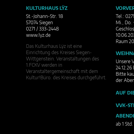
KULTURHAUS LŸZ
VORVER
St.-Johann-Str. 18
Tel.: 027
57074 Siegen
Mi., Do. 
0271 / 333-2448
Geschlos
www.lyz.de
10.06.20
Raum 20
Das Kulturhaus Lÿz ist eine
Einrichtung des Kreises Siegen-
WEIHN
Wittgenstein. Veranstaltungen des
Unsere V
1.FCKV werden in
24.12.26 
Veranstaltergemeinschaft mit dem
Bitte ka
Kultur!Büro. des Kreises durchgeführt.
der Abe
AUF DI
VVK-ST
ABEND
ab 1 Std