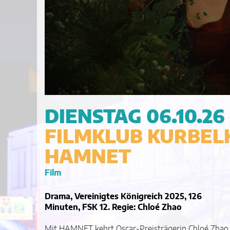
DIENSTAG 06.10.26 
FILMKLUB KURBELK
HAMNET
Film
Drama, Vereinigtes Königreich 2025, 126
Minuten, FSK 12. Regie: Chloé Zhao
Mit HAMNET kehrt Oscar-Preisträgerin Chloé Zhao
Hamlet zu schreiben, eines der großen Dramen der