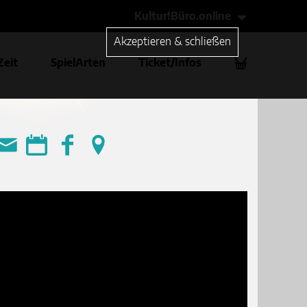
Kultur!Büro.online
Akzeptieren & schließen
Zeit
SpielArten
Ticket/Infos