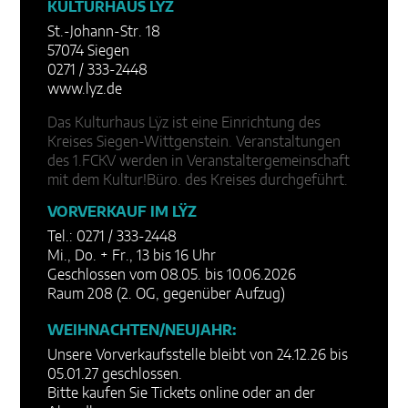
KULTURHAUS LŸZ
St.-Johann-Str. 18
57074 Siegen
0271 / 333-2448
www.lyz.de
Das Kulturhaus Lÿz ist eine Einrichtung des
Kreises Siegen-Wittgenstein. Veranstaltungen
des 1.FCKV werden in Veranstaltergemeinschaft
mit dem Kultur!Büro. des Kreises durchgeführt.
VORVERKAUF IM LŸZ
Tel.: 0271 / 333-2448
Mi., Do. + Fr., 13 bis 16 Uhr
Geschlossen vom 08.05. bis 10.06.2026
Raum 208 (2. OG, gegenüber Aufzug)
WEIHNACHTEN/NEUJAHR:
Unsere Vorverkaufsstelle bleibt von 24.12.26 bis
05.01.27 geschlossen.
Bitte kaufen Sie Tickets online oder an der