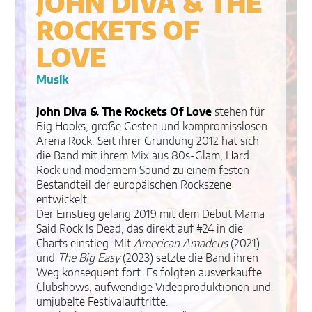
JOHN DIVA & THE
ROCKETS OF
LOVE
Musik
John Diva & The Rockets Of Love
stehen für
Big Hooks, große Gesten und kompromisslosen
Arena Rock. Seit ihrer Gründung 2012 hat sich
die Band mit ihrem Mix aus 80s-Glam, Hard
Rock und modernem Sound zu einem festen
Bestandteil der europäischen Rockszene
entwickelt.
Der Einstieg gelang 2019 mit dem Debüt Mama
Said Rock Is Dead, das direkt auf #24 in die
Charts einstieg. Mit
American Amadeus
(2021)
und
The Big Easy
(2023) setzte die Band ihren
Weg konsequent fort. Es folgten ausverkaufte
Clubshows, aufwendige Videoproduktionen und
umjubelte Festivalauftritte.